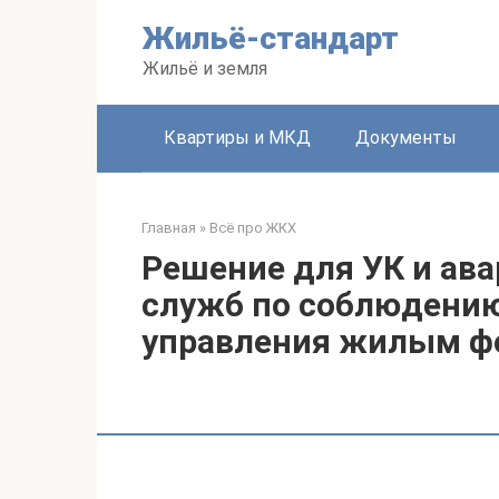
Перейти
Жильё-стандарт
к
контенту
Жильё и земля
Квартиры и МКД
Документы
Главная
»
Всё про ЖКХ
Решение для УК и ав
служб по соблюдению
управления жилым ф