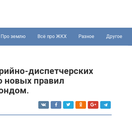
Про землю
Всё про ЖКХ
Разное
Другое
арийно-диспетчерских
 новых правил
ондом.