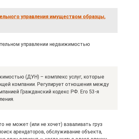
ельного управления имуществом образцы,
ительном управлении недвижимостью
имостью (ДУН) – комплекс услуг, которые
ющей компании. Регулирует отношения между
панией Гражданский кодекс РФ. Его 53-я
ления.
о не может (или не хочет) взваливать груз
поиск арендаторов, обслуживание объекта,