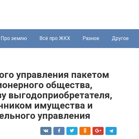
Про землю
Всё про ЖКХ
Разное
Другое
ого управления пакетом
ионерного общества,
зу выгодоприобретателя,
нником имущества и
ельного управления