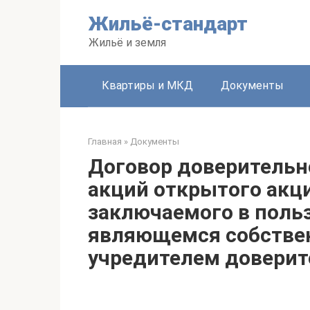
Перейти
Жильё-стандарт
к
контенту
Жильё и земля
Квартиры и МКД
Документы
Главная
»
Документы
Договор доверительн
акций открытого акц
заключаемого в поль
являющемся собстве
учредителем доверит