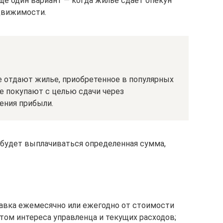
Еще один вариант — когда жилье сдает опекун
движимости.
е отдают жилье, приобретенное в популярных
е покупают с целью сдачи через
ения прибыли.
 будет выплачиваться определенная сумма,
авка ежемесячно или ежегодно от стоимости
етом интереса управленца и текущих расходов;