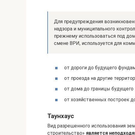
Для предупреждения возникновени
надзора и муниципального контроля
прежнему использоваться под дом 
смене ВРИ, используется для комм
от дороги до будущего фундам
от проезда на другие территор
от дома до границы будущего з
от хозяйственных построек до
Таунхаус
Вид разрешенного использования зе
строительство»
является неподход