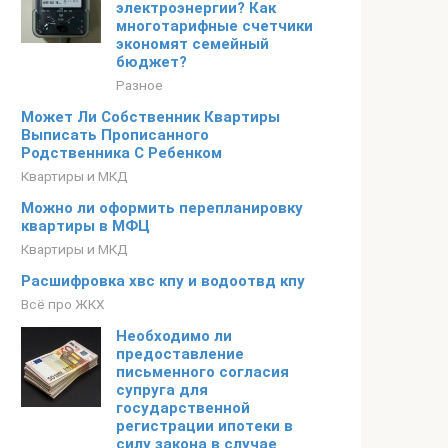
электроэнергии? Как
многотарифные счетчики
экономят семейный
бюджет?
Разное
Может Ли Собственник Квартиры
Выписать Прописанного
Родственника С Ребенком
Квартиры и МКД
Можно ли оформить перепланировку
квартиры в МФЦ
Квартиры и МКД
Расшифровка хвс кпу и водоотвд кпу
Всё про ЖКХ
Необходимо ли
предоставление
письменного согласия
супруга для
государственной
регистрации ипотеки в
силу закона в случае