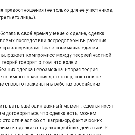
 правоотношения (не только для её участников,
третьего лица»).
ботала в своё время учение о сделке, сделка
равовых последствий посредством выражения
х правопорядком. Такое понимание сделки
ие выражает компромисс между теорией частной
 теорий говорит о том, что воля и
ез них сделка невозможна. Вторая теория
 не имеют значения до тех пор, пока они не
е споры отражены и в работах российских
читывать ещё один важный момент: сделки носят
м договориться, что сделка есть, можем
 это отличает её от, например, фактических
личать сделки от сделкоподобных действий. В
мы о сделках, в частности, о последствиях