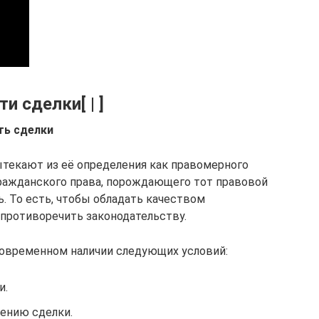
и сделки[ | ]
ть сделки
текают из её определения как правомерного
ражданского права, порождающего тот правовой
ь. То есть, чтобы обладать качеством
 противоречить законодательству.
новременном наличии следующих условий:
и.
ению сделки.