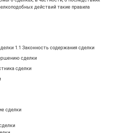
делкоподобных действий такие правила
делки 1.1 Законность содержания сделки
вершению сделки
астника сделки
и
ие сделки
сделки
делки