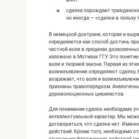
сделка порождает гражданские
но иногда — «сделки в пользу 
В немецкой доктрине, которая и выра
определяется как способ достичь п
частной воли в пределах дозволенны
изложено в Мотивах ГГУ. Это понят
воли и теорией закона. Первая из этих
волеизъявление определяют сделку, б
возражает, что воля и волеизъявление
признаны правопорядком. Аналогичны
дореволюционных цивилистов.
Для понимания сделок необходимо у
интеллектуальный характер. Мы може
договориться, что сделки нет. Именно
действий. Кроме того, необходимо от
отношении фактических действий нор