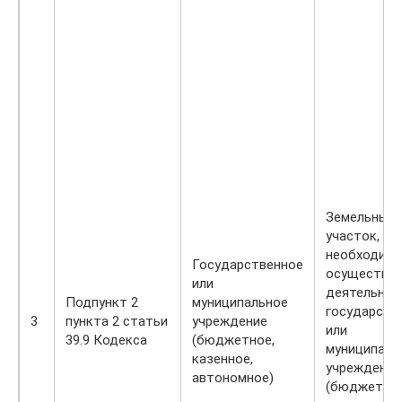
Земельный
участок,
необходимы
Государственное
осуществле
или
деятельнос
Подпункт 2
муниципальное
государств
3
пункта 2 статьи
учреждение
или
39.9 Кодекса
(бюджетное,
муниципаль
казенное,
учреждения
автономное)
(бюджетног