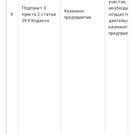
участок,
Подпункт 3
необходимы
Казенное
4
пункта 2 статьи
осуществле
предприятие
39.9 Кодекса
деятельнос
казенного
предприяти