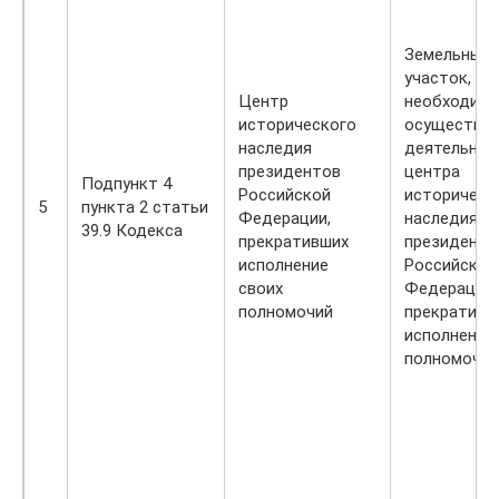
Земельный
участок,
Центр
необходимы
исторического
осуществле
наследия
деятельнос
президентов
центра
Подпункт 4
Российской
историческ
5
пункта 2 статьи
Федерации,
наследия
39.9 Кодекса
прекративших
президенто
исполнение
Российской
своих
Федерации,
полномочий
прекративш
исполнение
полномочий