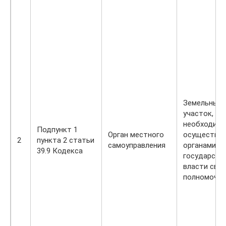
Земельный
участок,
необходимы
Подпункт 1
Орган местного
осуществле
2
пункта 2 статьи
самоуправления
органами
39.9 Кодекса
государств
власти сво
полномочий