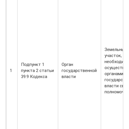
Земельный
участок,
необходимы
Подпункт 1
Орган
осуществле
1
пункта 2 статьи
государственной
органами
39.9 Кодекса
власти
государств
власти сво
полномочий