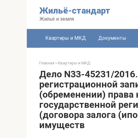
Перейти
Жильё-стандарт
к
контенту
Жильё и земля
Квартиры и МКД
Документы
Главная
»
Квартиры и МКД
Дело N33-45231/2016.
регистрационной зап
(обременении) права 
государственной рег
(договора залога (ип
имуществ