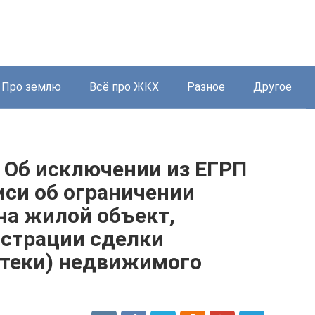
Про землю
Всё про ЖКХ
Разное
Другое
 Об исключении из ЕГРП
иси об ограничении
на жилой объект,
истрации сделки
отеки) недвижимого