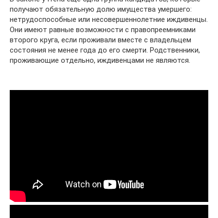
получают обязательную долю имущества умершего:
нетрудоспособные или несовершеннолетние иждивенцы.
Они имеют равные возможности с правопреемниками
второго круга, если проживали вместе с владельцем
состояния не менее года до его смерти. Родственники,
проживающие отдельно, иждивенцами не являются.