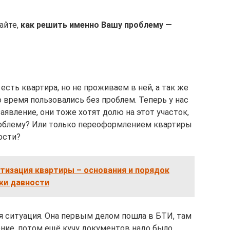
айте,
как решить именно Вашу проблему —
 есть квартира, но не проживаем в ней, а так же
 время пользовались без проблем. Теперь у нас
заявление, они тоже хотят долю на этот участок,
роблему? Или только переоформлением квартиры
ости?
тизация квартиры – основания и порядок
ки давности
 ситуация. Она первым делом пошла в БТИ, там
ение, потом ещё кучу документов надо было