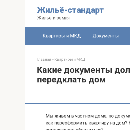
Перейти
Жильё-стандарт
к
контенту
Жильё и земля
Квартиры и МКД
Документы
Главная
»
Квартиры и МКД
Какие документы до
передклать дом
Мы живем в частном доме, по докуме
как переоформить квартиру на дом? 
организацию обратиться?