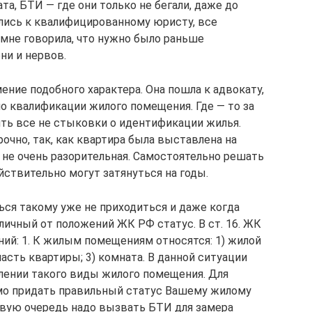
та, БТИ — где они только не бегали, даже до
ились к квалифицированному юристу, все
 мне говорила, что нужно было раньше
ни и нервов.
ние подобного характера. Она пошла к адвокату,
о квалификации жилого помещения. Где — то за
ить все не стыковки о идентификации жилья.
рочно, так, как квартира была выставлена на
у не очень разорительная. Самостоятельно решать
ствительно могут затянуться на годы.
ься такому уже не приходиться и даже когда
ичный от положений ЖК РФ статус. В ст. 16. ЖК
й: 1. К жилым помещениям относятся: 1) жилой
 часть квартиры; 3) комната. В данной ситуации
лении такого виды жилого помещения. Для
мо придать правильный статус Вашему жилому
рвую очередь надо вызвать БТИ для замера