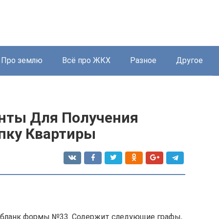
Про землю
Всё про ЖКХ
Разное
Другое
нты Для Получения
пку Квартиры
й бланк формы №33. Содержит следующие графы,