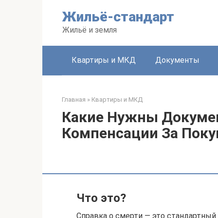
Перейти
Жильё-стандарт
к
контенту
Жильё и земля
Квартиры и МКД
Документы
Главная
»
Квартиры и МКД
Какие Нужны Докуме
Компенсации За Поку
Что это?
Справка о смерти — это стандартны