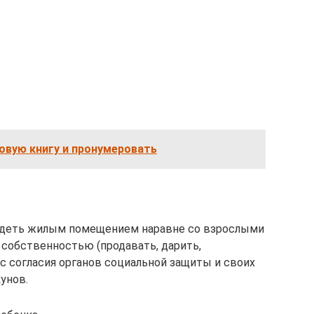
овую книгу и пронумеровать
адеть жилым помещением наравне со взрослыми
 собственностью (продавать, дарить,
о с согласия органов социальной защиты и своих
унов.