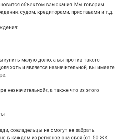
ановится объектом взыскания. Мы говорим
дении: судом, кредиторами, приставами и т.д.
ждения:
выкупить малую долю, а вы против такого
доля хоть и является незначительной, вы имеете
ре.
ре незначительной«, а также что из этого
ты
ди, совладельцы не смогут ее забрать.
но в каждом из регионов она своя (ст. 50 ЖК