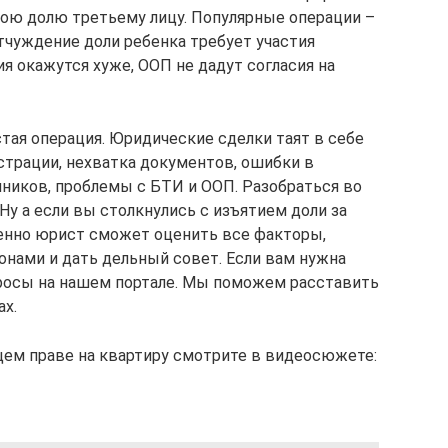
вою долю третьему лицу. Популярные операции –
тчуждение доли ребенка требует участия
я окажутся хуже, ООП не дадут согласия на
тая операция. Юридические сделки таят в себе
страции, нехватка документов, ошибки в
нников, проблемы с БТИ и ООП. Разобраться во
Ну а если вы столкнулись с изъятием доли за
менно юрист сможет оценить все факторы,
онами и дать дельный совет. Если вам нужна
просы на нашем портале. Мы поможем расставить
ах.
щем праве на квартиру смотрите в видеосюжете: