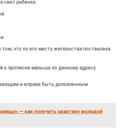
а свет ребенка.
й.
а.
о том, что по его месту жительства постановка
й к прописке малыша по данному адресу.
ывающим и вправе быть дополненным
илище» — как получить квартиру молодой