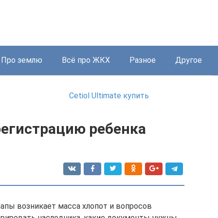
Про землю
Всё про ЖКХ
Разное
Другое
Cetiol Ultimate купить
регистрацию ребенка
апы возникает масса хлопот и вопросов
трировать наследника, какие документы нужны