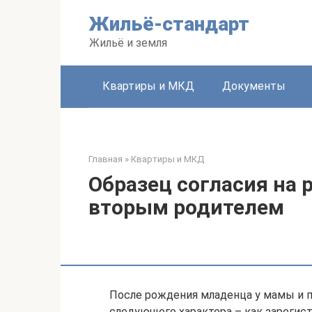
Перейти
Жильё-стандарт
к
контенту
Жильё и земля
Квартиры и МКД
Документы
Главная
»
Квартиры и МКД
Образец согласия на 
вторым родителем
После рождения младенца у мамы и п
следующего характера – как зарегис