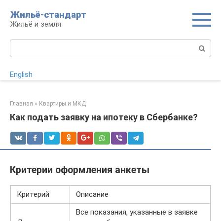
Перейти
Жильё-стандарт
к
Жильё и земля
контенту
Поиск:
English
Главная
»
Квартиры и МКД
Как подать заявку на ипотеку в Сбербанке?
Критерии оформления анкеты
Критерий
Описание
Все показания, указанные в заявке