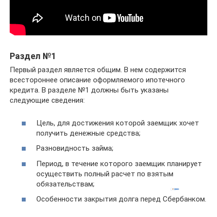
Раздел №1
Первый раздел является общим. В нем содержится
всестороннее описание оформляемого ипотечного
кредита. В разделе №1 должны быть указаны
следующие сведения:
Цель, для достижения которой заемщик хочет
получить денежные средства;
Разновидность займа;
Период, в течение которого заемщик планирует
осуществить полный расчет по взятым
обязательствам;
Особенности закрытия долга перед Сбербанком.