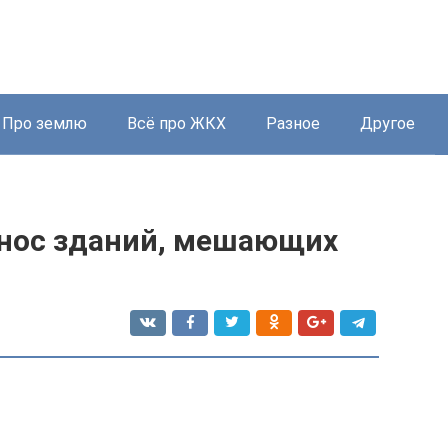
Про землю
Всё про ЖКХ
Разное
Другое
снос зданий, мешающих