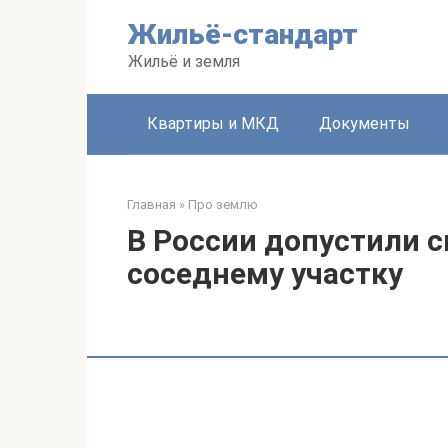
Перейти
Жильё-стандарт
к
контенту
Жильё и земля
Квартиры и МКД
Документы
Главная
»
Про землю
В России допустили 
соседнему участку